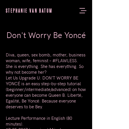
STEPHANIE VAN BATUM
Don't Worry Be Yoncé
Diva, queen, sex bomb, mother, business
woman, wife, feminist – #FLAWLESS.
She is everything. She has everything. So
why not become her?
Let Us Upgrade U: DON’T WORRY BE
YONCÉ is an easy step-by-step tutorial
(beginner/intermediate/advanced) on how
everyone can become Queen B. Liberté,
Egalité, Be Yoncé: Because everyone
deserves to be Bey.
Lecture Performance in English (80
minutes).